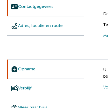
Contactgegevens
De
T
Adres, locatie en route
Me
Opname
U 
be
Vo
Verblijf
Weer naar huis