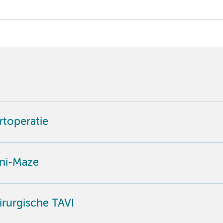
rtoperatie
ini-Maze
irurgische TAVI