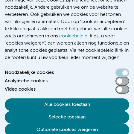
Sommige van deze cookies zijn functioneel of technisch
Research
noodzakelijk. Andere gebruiken we om de website te
Educatie locatie AMC
verbeteren. Ook gebruiken we cookies voor het tonen
Educatie locatie VUmc
van filmpjes en animaties. Door op "cookies accepteren"
te klikken gaat u akkoord met het gebruik van alle cookies
zoals omschreven in ons
cookiebeleid
. Kiest u voor
"cookies weigeren", dan worden alleen nog functionele en
Verwijzen & diagnostiek
analytische cookies geplaatst. Via het cookiebeleid (link in
de footer) kunt u uw voorkeur ieder moment wijzigen.
Noodzakelijke cookies
Analytische cookies
Toegankelijkheidsverklaring
Video cookies
Responsible disclosure
Algemene privacyverklaring
Alle cookies toestaan
Cookieverklaring
Selectie toestaan
Disclaimer
Colofon
Optionele cookies weigeren