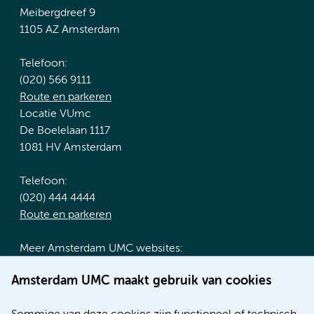
Meibergdreef 9
1105 AZ Amsterdam
Telefoon:
(020) 566 9111
Route en parkeren
Locatie VUmc
De Boelelaan 1117
1081 HV Amsterdam
Telefoon:
(020) 444 4444
Route en parkeren
Meer Amsterdam UMC websites:
Werken bij Amsterdam UMC
Amsterdam UMC maakt gebruik van cookies
Over Amsterdam UMC
Nieuws