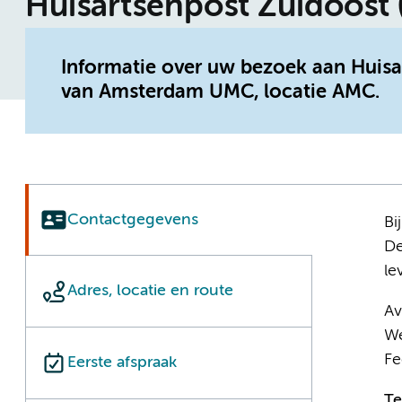
Huisartsenpost Zuidoost 
Informatie over uw bezoek aan Huisa
van Amsterdam UMC, locatie AMC.
Contactgegevens
Bi
De
le
Adres, locatie en route
Av
We
Fe
Eerste afspraak
Te