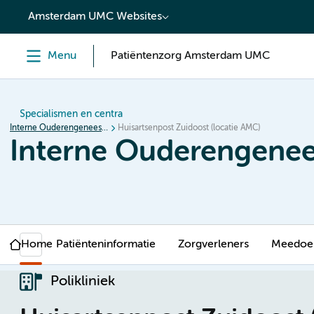
content
Amsterdam UMC Websites
Menu
Patiëntenzorg Amsterdam UMC
Specialismen en centra
Interne Ouderengeneeskunde en Geriatrie
Huisartsenpost Zuidoost (locatie AMC)
Interne Ouderengenee
Home
Patiënteninformatie
Zorgverleners
Meedoen
Polikliniek