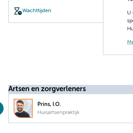
Wachttijden
U 
sp
Hu
Me
Artsen en zorgverleners
Prins, I.O.
Huisartsenpraktijk