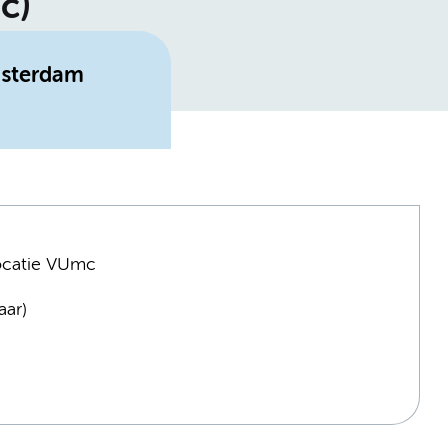
c)
msterdam
locatie VUmc
aar)