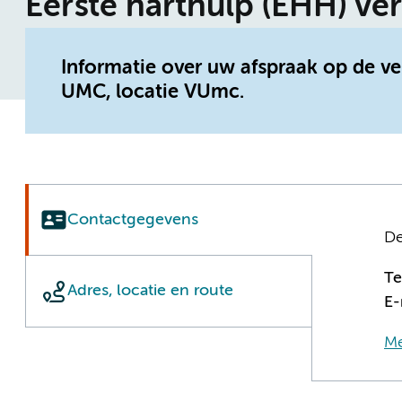
Eerste harthulp (EHH) ve
Informatie over uw afspraak op de v
UMC, locatie VUmc.
Contactgegevens
De
T
Adres, locatie en route
E-
Me