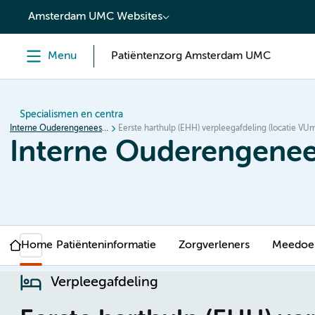
content
Amsterdam UMC Websites
Menu
Patiëntenzorg Amsterdam UMC
Specialismen en centra
Interne Ouderengeneeskunde en Geriatrie
Eerste harthulp (EHH) verpleegafdeling (locatie VU
Interne Ouderengenee
Home
Patiënteninformatie
Zorgverleners
Meedoen
Verpleegafdeling