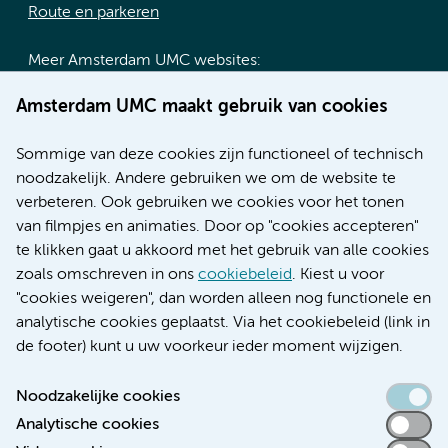
Route en parkeren
Meer Amsterdam UMC websites:
Werken bij Amsterdam UMC
Amsterdam UMC maakt gebruik van cookies
Over Amsterdam UMC
Nieuws
Sommige van deze cookies zijn functioneel of technisch
Research
noodzakelijk. Andere gebruiken we om de website te
Educatie locatie AMC
verbeteren. Ook gebruiken we cookies voor het tonen
Educatie locatie VUmc
van filmpjes en animaties. Door op "cookies accepteren"
te klikken gaat u akkoord met het gebruik van alle cookies
zoals omschreven in ons
cookiebeleid
. Kiest u voor
"cookies weigeren", dan worden alleen nog functionele en
Verwijzen & diagnostiek
analytische cookies geplaatst. Via het cookiebeleid (link in
de footer) kunt u uw voorkeur ieder moment wijzigen.
Noodzakelijke cookies
Analytische cookies
Toegankelijkheidsverklaring