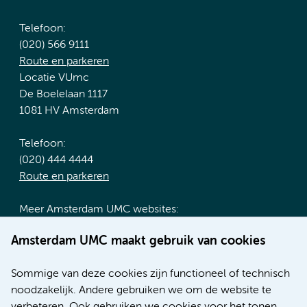
Telefoon:
(020) 566 9111
Route en parkeren
Locatie VUmc
De Boelelaan 1117
1081 HV Amsterdam
Telefoon:
(020) 444 4444
Route en parkeren
Meer Amsterdam UMC websites:
Werken bij Amsterdam UMC
Amsterdam UMC maakt gebruik van cookies
Over Amsterdam UMC
Nieuws
Sommige van deze cookies zijn functioneel of technisch
Research
noodzakelijk. Andere gebruiken we om de website te
Educatie locatie AMC