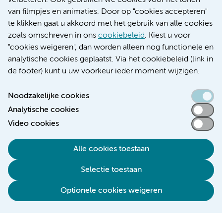
verbeteren. Ook gebruiken we cookies voor het tonen
Educatie locatie VUmc
van filmpjes en animaties. Door op "cookies accepteren"
te klikken gaat u akkoord met het gebruik van alle cookies
zoals omschreven in ons
cookiebeleid
. Kiest u voor
"cookies weigeren", dan worden alleen nog functionele en
Verwijzen & diagnostiek
analytische cookies geplaatst. Via het cookiebeleid (link in
de footer) kunt u uw voorkeur ieder moment wijzigen.
Noodzakelijke cookies
Analytische cookies
Toegankelijkheidsverklaring
Video cookies
Responsible disclosure
Algemene privacyverklaring
Alle cookies toestaan
Cookieverklaring
Selectie toestaan
Disclaimer
Colofon
Optionele cookies weigeren