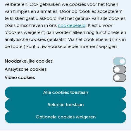
Educatie locatie AMC
verbeteren. Ook gebruiken we cookies voor het tonen
Educatie locatie VUmc
van filmpjes en animaties. Door op "cookies accepteren"
te klikken gaat u akkoord met het gebruik van alle cookies
zoals omschreven in ons
cookiebeleid
. Kiest u voor
"cookies weigeren", dan worden alleen nog functionele en
Verwijzen & diagnostiek
analytische cookies geplaatst. Via het cookiebeleid (link in
de footer) kunt u uw voorkeur ieder moment wijzigen.
Noodzakelijke cookies
Analytische cookies
Toegankelijkheidsverklaring
Video cookies
Responsible disclosure
Algemene privacyverklaring
Alle cookies toestaan
Cookieverklaring
Selectie toestaan
Disclaimer
Colofon
Optionele cookies weigeren