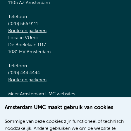
1105 AZ Amsterdam
Telefoon:
(020) 566 9111
Route en parkeren
Locatie VUmc
De Boelelaan 1117
1081 HV Amsterdam
Telefoon:
(020) 444 4444
Route en parkeren
Meer Amsterdam UMC websites:
Werken bij Amsterdam UMC
Amsterdam UMC maakt gebruik van cookies
Over Amsterdam UMC
Nieuws
Sommige van deze cookies zijn functioneel of technisch
Research
noodzakelijk. Andere gebruiken we om de website te