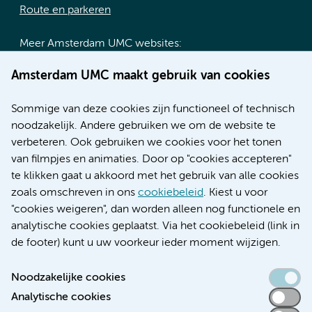
Route en parkeren
Meer Amsterdam UMC websites:
Werken bij Amsterdam UMC
Amsterdam UMC maakt gebruik van cookies
Over Amsterdam UMC
Nieuws
Sommige van deze cookies zijn functioneel of technisch
Research
noodzakelijk. Andere gebruiken we om de website te
Educatie locatie AMC
verbeteren. Ook gebruiken we cookies voor het tonen
Educatie locatie VUmc
van filmpjes en animaties. Door op "cookies accepteren"
te klikken gaat u akkoord met het gebruik van alle cookies
zoals omschreven in ons
cookiebeleid
. Kiest u voor
"cookies weigeren", dan worden alleen nog functionele en
Verwijzen & diagnostiek
analytische cookies geplaatst. Via het cookiebeleid (link in
de footer) kunt u uw voorkeur ieder moment wijzigen.
Noodzakelijke cookies
Analytische cookies
Toegankelijkheidsverklaring