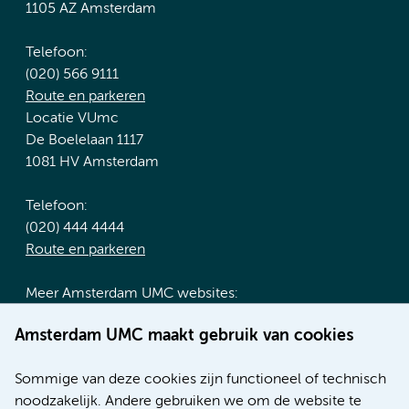
1105 AZ Amsterdam
Telefoon:
(020) 566 9111
Route en parkeren
Locatie VUmc
De Boelelaan 1117
1081 HV Amsterdam
Telefoon:
(020) 444 4444
Route en parkeren
Meer Amsterdam UMC websites:
Werken bij Amsterdam UMC
Amsterdam UMC maakt gebruik van cookies
Over Amsterdam UMC
Nieuws
Sommige van deze cookies zijn functioneel of technisch
Research
noodzakelijk. Andere gebruiken we om de website te