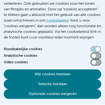
Educatie locatie AMC
verbeteren. Ook gebruiken we cookies voor het tonen
Educatie locatie VUmc
van filmpjes en animaties. Door op "cookies accepteren"
te klikken gaat u akkoord met het gebruik van alle cookies
zoals omschreven in ons
cookiebeleid
. Kiest u voor
"cookies weigeren", dan worden alleen nog functionele en
Verwijzen & diagnostiek
analytische cookies geplaatst. Via het cookiebeleid (link in
de footer) kunt u uw voorkeur ieder moment wijzigen.
Noodzakelijke cookies
Analytische cookies
Toegankelijkheidsverklaring
Video cookies
Responsible disclosure
Algemene privacyverklaring
Alle cookies toestaan
Cookieverklaring
Selectie toestaan
Disclaimer
Colofon
Optionele cookies weigeren