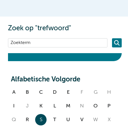
Zoek op "trefwoord"
Alfabetische Volgorde
A
B
C
D
E
F
G
H
I
J
K
L
M
N
O
P
Q
R
S
T
U
V
W
X