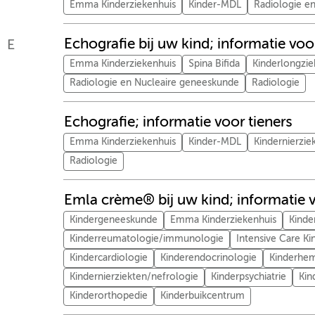
Emma Kinderziekenhuis
Kinder-MDL
Radiologie e
Echografie bij uw kind; informatie voo
E
Emma Kinderziekenhuis
Spina Bifida
Kinderlongzie
Radiologie en Nucleaire geneeskunde
Radiologie
Echografie; informatie voor tieners
Emma Kinderziekenhuis
Kinder-MDL
Kindernierzie
Radiologie
Emla crème® bij uw kind; informatie 
Kindergeneeskunde
Emma Kinderziekenhuis
Kinde
Kinderreumatologie/immunologie
Intensive Care Ki
Kindercardiologie
Kinderendocrinologie
Kinderhem
Kindernierziekten/nefrologie
Kinderpsychiatrie
Kin
Kinderorthopedie
Kinderbuikcentrum