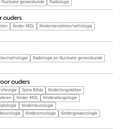
n Nucleaire geneeskunde
Radiologie
r ouders
kten
Kinder-MDL
Kindernierziekten/nefrologie
kten/nefrologie
Radiologie en Nucleaire geneeskunde
voor ouders
rchirurgie
Spina Bifida
Kinderlongziekten
nderen
Kinder-MDL
Kinderallergologie
atologie
Kinderneurologie
derurologie
Kinderoncologie
Kindergynaecologie