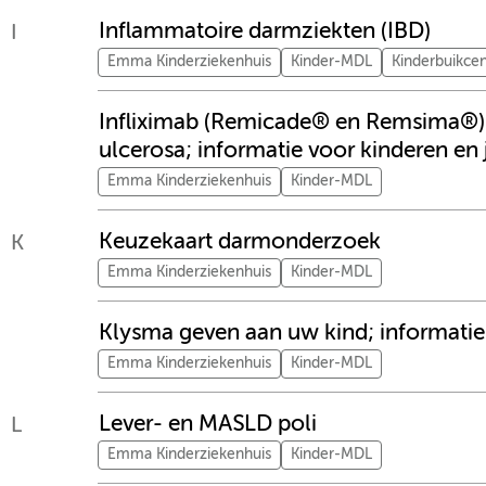
Inflammatoire darmziekten (IBD)
I
Emma Kinderziekenhuis
Kinder-MDL
Kinderbuikce
Infliximab (Remicade® en Remsima®) bi
ulcerosa; informatie voor kinderen en
Emma Kinderziekenhuis
Kinder-MDL
Keuzekaart darmonderzoek
K
Emma Kinderziekenhuis
Kinder-MDL
Klysma geven aan uw kind; informatie
Emma Kinderziekenhuis
Kinder-MDL
Lever- en MASLD poli
L
Emma Kinderziekenhuis
Kinder-MDL