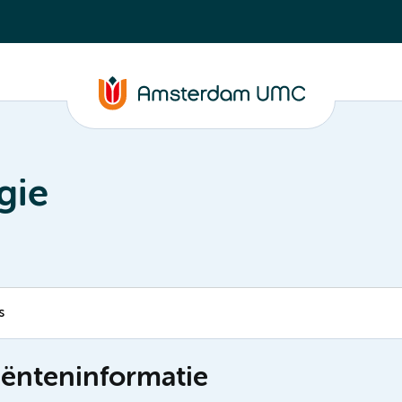
gie
s
tiënteninformatie