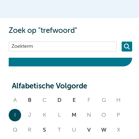
Zoek op "trefwoord"
Alfabetische Volgorde
A
B
C
D
E
F
G
H
I
J
K
L
M
N
O
P
Q
R
S
T
U
V
W
X