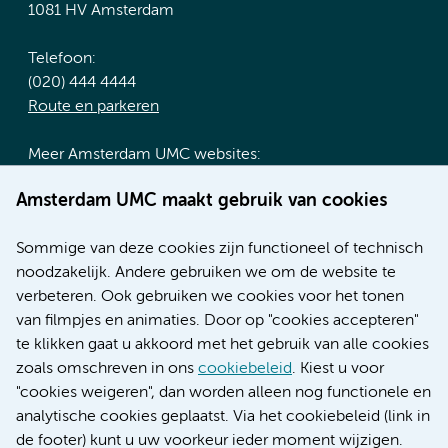
1081 HV Amsterdam
Telefoon:
(020) 444 4444
Route en parkeren
Meer Amsterdam UMC websites:
Werken bij Amsterdam UMC
Amsterdam UMC maakt gebruik van cookies
Over Amsterdam UMC
Nieuws
Sommige van deze cookies zijn functioneel of technisch
Research
noodzakelijk. Andere gebruiken we om de website te
Educatie locatie AMC
verbeteren. Ook gebruiken we cookies voor het tonen
Educatie locatie VUmc
van filmpjes en animaties. Door op "cookies accepteren"
te klikken gaat u akkoord met het gebruik van alle cookies
zoals omschreven in ons
cookiebeleid
. Kiest u voor
"cookies weigeren", dan worden alleen nog functionele en
Verwijzen & diagnostiek
analytische cookies geplaatst. Via het cookiebeleid (link in
de footer) kunt u uw voorkeur ieder moment wijzigen.