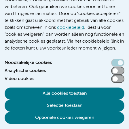
noodzakelijk. Andere gebruiken we om de website te
Educatie locatie AMC
verbeteren. Ook gebruiken we cookies voor het tonen
Educatie locatie VUmc
van filmpjes en animaties. Door op "cookies accepteren"
te klikken gaat u akkoord met het gebruik van alle cookies
zoals omschreven in ons
cookiebeleid
. Kiest u voor
"cookies weigeren", dan worden alleen nog functionele en
Verwijzen & diagnostiek
analytische cookies geplaatst. Via het cookiebeleid (link in
de footer) kunt u uw voorkeur ieder moment wijzigen.
Noodzakelijke cookies
Analytische cookies
Toegankelijkheidsverklaring
Video cookies
Responsible disclosure
Algemene privacyverklaring
Alle cookies toestaan
Cookieverklaring
Selectie toestaan
Disclaimer
Colofon
Optionele cookies weigeren