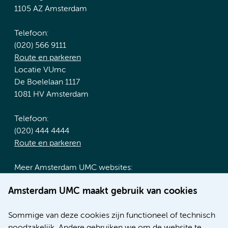
1105 AZ Amsterdam
Telefoon:
(020) 566 9111
Route en parkeren
Locatie VUmc
De Boelelaan 1117
1081 HV Amsterdam
Telefoon:
(020) 444 4444
Route en parkeren
Meer Amsterdam UMC websites:
Werken bij Amsterdam UMC
Amsterdam UMC maakt gebruik van cookies
Over Amsterdam UMC
Nieuws
Sommige van deze cookies zijn functioneel of technisch
Research