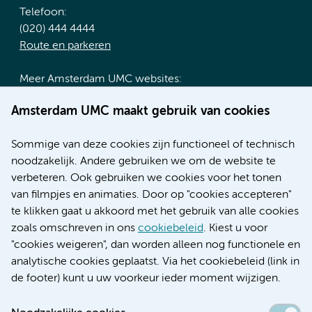
Telefoon:
(020) 444 4444
Route en parkeren
Meer Amsterdam UMC websites:
Werken bij Amsterdam UMC
Amsterdam UMC maakt gebruik van cookies
Over Amsterdam UMC
Nieuws
Sommige van deze cookies zijn functioneel of technisch
Research
noodzakelijk. Andere gebruiken we om de website te
Educatie locatie AMC
verbeteren. Ook gebruiken we cookies voor het tonen
Educatie locatie VUmc
van filmpjes en animaties. Door op "cookies accepteren"
te klikken gaat u akkoord met het gebruik van alle cookies
zoals omschreven in ons
cookiebeleid
. Kiest u voor
"cookies weigeren", dan worden alleen nog functionele en
Verwijzen & diagnostiek
analytische cookies geplaatst. Via het cookiebeleid (link in
de footer) kunt u uw voorkeur ieder moment wijzigen.