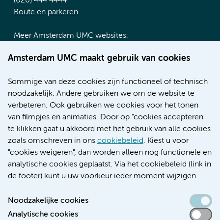
(020) 444 4444
Route en parkeren
Meer Amsterdam UMC websites:
Werken bij Amsterdam UMC
Amsterdam UMC maakt gebruik van cookies
Over Amsterdam UMC
Nieuws
Sommige van deze cookies zijn functioneel of technisch
Research
noodzakelijk. Andere gebruiken we om de website te
Educatie locatie AMC
verbeteren. Ook gebruiken we cookies voor het tonen
Educatie locatie VUmc
van filmpjes en animaties. Door op "cookies accepteren"
te klikken gaat u akkoord met het gebruik van alle cookies
zoals omschreven in ons
cookiebeleid
. Kiest u voor
"cookies weigeren", dan worden alleen nog functionele en
Verwijzen & diagnostiek
analytische cookies geplaatst. Via het cookiebeleid (link in
de footer) kunt u uw voorkeur ieder moment wijzigen.
Noodzakelijke cookies
Analytische cookies
Toegankelijkheidsverklaring