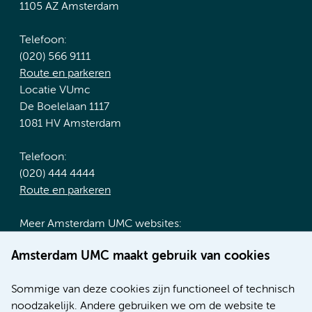
1105 AZ Amsterdam
Telefoon:
(020) 566 9111
Route en parkeren
Locatie VUmc
De Boelelaan 1117
1081 HV Amsterdam
Telefoon:
(020) 444 4444
Route en parkeren
Meer Amsterdam UMC websites:
Werken bij Amsterdam UMC
Amsterdam UMC maakt gebruik van cookies
Over Amsterdam UMC
Nieuws
Sommige van deze cookies zijn functioneel of technisch
Research
noodzakelijk. Andere gebruiken we om de website te