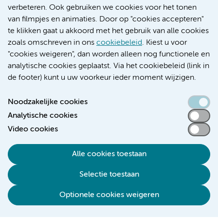
Educatie locatie AMC
verbeteren. Ook gebruiken we cookies voor het tonen
Educatie locatie VUmc
van filmpjes en animaties. Door op "cookies accepteren"
te klikken gaat u akkoord met het gebruik van alle cookies
zoals omschreven in ons
cookiebeleid
. Kiest u voor
"cookies weigeren", dan worden alleen nog functionele en
Verwijzen & diagnostiek
analytische cookies geplaatst. Via het cookiebeleid (link in
de footer) kunt u uw voorkeur ieder moment wijzigen.
Noodzakelijke cookies
Analytische cookies
Toegankelijkheidsverklaring
Video cookies
Responsible disclosure
Algemene privacyverklaring
Alle cookies toestaan
Cookieverklaring
Selectie toestaan
Disclaimer
Colofon
Optionele cookies weigeren