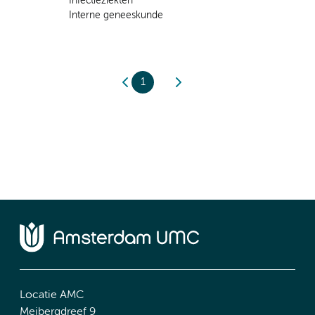
Infectieziekten
Interne geneeskunde
1
Locatie AMC
Meibergdreef 9