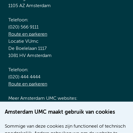
1105 AZ Amsterdam
Telefoon:
(020) 566 9111
Route en parkeren
Locatie VUmc
De Boelelaan 1117
1081 HV Amsterdam
Telefoon:
(020) 444 4444
Route en parkeren
Meer Amsterdam UMC websites:
Werken bij Amsterdam UMC
Amsterdam UMC maakt gebruik van cookies
Over Amsterdam UMC
Nieuws
Sommige van deze cookies zijn functioneel of technisch
Research