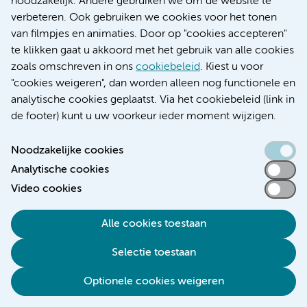
noodzakelijk. Andere gebruiken we om de website te
Educatie locatie AMC
verbeteren. Ook gebruiken we cookies voor het tonen
Educatie locatie VUmc
van filmpjes en animaties. Door op "cookies accepteren"
te klikken gaat u akkoord met het gebruik van alle cookies
zoals omschreven in ons
cookiebeleid
. Kiest u voor
"cookies weigeren", dan worden alleen nog functionele en
Verwijzen & diagnostiek
analytische cookies geplaatst. Via het cookiebeleid (link in
de footer) kunt u uw voorkeur ieder moment wijzigen.
Noodzakelijke cookies
Analytische cookies
Toegankelijkheidsverklaring
Video cookies
Responsible disclosure
Algemene privacyverklaring
Alle cookies toestaan
Cookieverklaring
Selectie toestaan
Disclaimer
Colofon
Optionele cookies weigeren