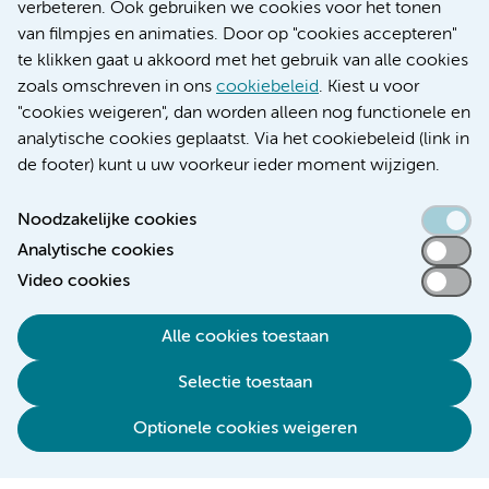
Educatie locatie AMC
verbeteren. Ook gebruiken we cookies voor het tonen
Educatie locatie VUmc
van filmpjes en animaties. Door op "cookies accepteren"
te klikken gaat u akkoord met het gebruik van alle cookies
zoals omschreven in ons
cookiebeleid
. Kiest u voor
"cookies weigeren", dan worden alleen nog functionele en
Verwijzen & diagnostiek
analytische cookies geplaatst. Via het cookiebeleid (link in
de footer) kunt u uw voorkeur ieder moment wijzigen.
Noodzakelijke cookies
Analytische cookies
Toegankelijkheidsverklaring
Video cookies
Responsible disclosure
Algemene privacyverklaring
Alle cookies toestaan
Cookieverklaring
Selectie toestaan
Disclaimer
Colofon
Optionele cookies weigeren