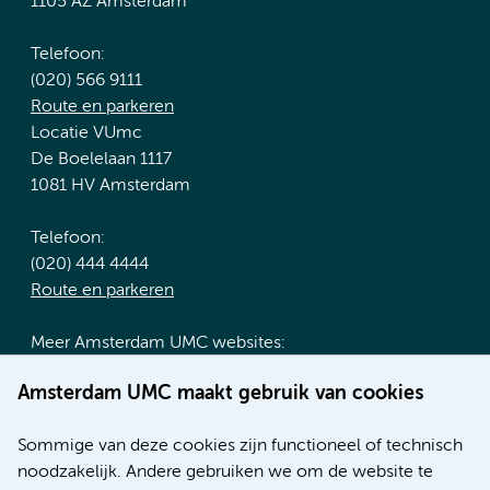
1105 AZ Amsterdam
Telefoon:
(020) 566 9111
Route en parkeren
Locatie VUmc
De Boelelaan 1117
1081 HV Amsterdam
Telefoon:
(020) 444 4444
Route en parkeren
Meer Amsterdam UMC websites:
Werken bij Amsterdam UMC
Amsterdam UMC maakt gebruik van cookies
Over Amsterdam UMC
Nieuws
Sommige van deze cookies zijn functioneel of technisch
Research
noodzakelijk. Andere gebruiken we om de website te