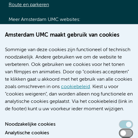
Route en parkeren
Meer Amsterdam UMC websites:
Werken bij Amsterdam UMC
Amsterdam UMC maakt gebruik van cookies
Over Amsterdam UMC
Nieuws
Sommige van deze cookies zijn functioneel of technisch
Research
noodzakelijk. Andere gebruiken we om de website te
Educatie locatie AMC
verbeteren. Ook gebruiken we cookies voor het tonen
Educatie locatie VUmc
van filmpjes en animaties. Door op "cookies accepteren"
te klikken gaat u akkoord met het gebruik van alle cookies
zoals omschreven in ons
cookiebeleid
. Kiest u voor
"cookies weigeren", dan worden alleen nog functionele en
Verwijzen & diagnostiek
analytische cookies geplaatst. Via het cookiebeleid (link in
de footer) kunt u uw voorkeur ieder moment wijzigen.
Noodzakelijke cookies
Analytische cookies
Toegankelijkheidsverklaring