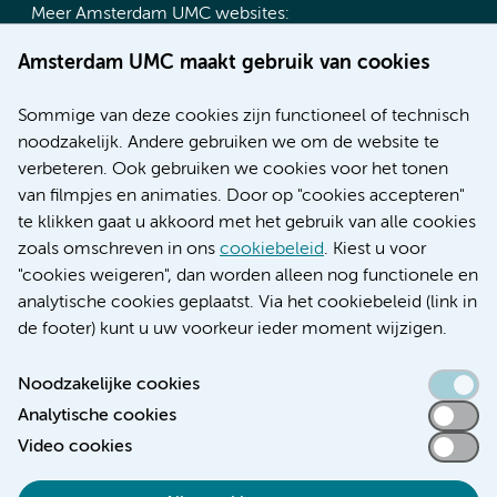
Meer Amsterdam UMC websites:
Werken bij Amsterdam UMC
Amsterdam UMC maakt gebruik van cookies
Over Amsterdam UMC
Nieuws
Sommige van deze cookies zijn functioneel of technisch
Research
noodzakelijk. Andere gebruiken we om de website te
Educatie locatie AMC
verbeteren. Ook gebruiken we cookies voor het tonen
Educatie locatie VUmc
van filmpjes en animaties. Door op "cookies accepteren"
te klikken gaat u akkoord met het gebruik van alle cookies
zoals omschreven in ons
cookiebeleid
. Kiest u voor
"cookies weigeren", dan worden alleen nog functionele en
Verwijzen & diagnostiek
analytische cookies geplaatst. Via het cookiebeleid (link in
de footer) kunt u uw voorkeur ieder moment wijzigen.
Noodzakelijke cookies
Analytische cookies
Toegankelijkheidsverklaring
Video cookies
Responsible disclosure
Algemene privacyverklaring