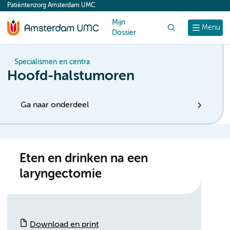
Patiëntenzorg Amsterdam UMC
content
Mijn
Zoek
Menu
Dossier
Specialismen en centra
Hoofd-halstumoren
Ga naar onderdeel
Eten en drinken na een
laryngectomie
Download en print