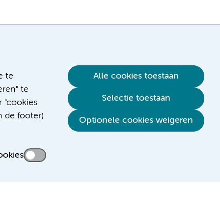
e te
Alle cookies toestaan
ren" te
Selectie toestaan
r "cookies
n de footer)
Verwijzen & diagnostiek
Optionele cookies weigeren
ookies