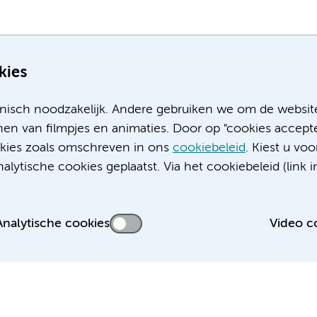
kies
nisch noodzakelijk. Andere gebruiken we om de websit
en van filmpjes en animaties. Door op "cookies accepte
ookies zoals omschreven in ons
cookiebeleid
. Kiest u voo
Meer Amsterdam UMC websites:
lytische cookies geplaatst. Via het cookiebeleid (link i
Werken bij Amsterdam UMC
Over Amsterdam UMC
Nieuws
Analytische cookies
Video c
Research
Educatie locatie AMC
Educatie locatie VUmc