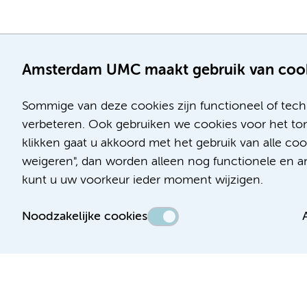
Amsterdam UMC maakt gebruik van coo
Sommige van deze cookies zijn functioneel of tech
verbeteren. Ook gebruiken we cookies voor het ton
klikken gaat u akkoord met het gebruik van alle c
Locatie AMC
Locatie VUmc
weigeren", dan worden alleen nog functionele en ana
Meibergdreef 9
De Boelelaan 1117
kunt u uw voorkeur ieder moment wijzigen.
1105 AZ Amsterdam
1081 HV Amsterdam
Noodzakelijke cookies
Telefoon:
Telefoon:
(020) 566 9111
(020) 444 4444
Route en parkeren
Route en parkeren