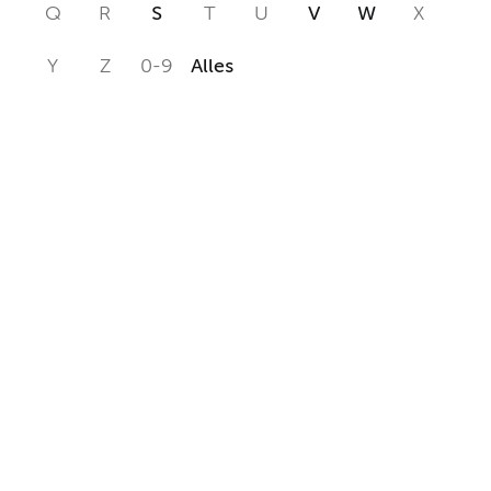
Q
R
S
T
U
V
W
X
Y
Z
0-9
Alles