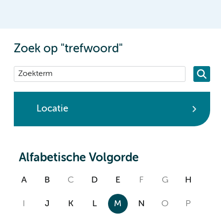
Zoek op "trefwoord"
Locatie
Alfabetische Volgorde
A
B
C
D
E
F
G
H
I
J
K
L
M
N
O
P