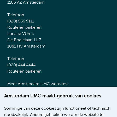
1105 AZ Amsterdam
Telefoon:
(020) 566 9111
Route en parkeren
Locatie VUmc
De Boelelaan 1117
1081 HV Amsterdam
Telefoon:
(020) 444 4444
Route en parkeren
Meer Amsterdam UMC websites:
Werken bij Amsterdam UMC
Amsterdam UMC maakt gebruik van cookies
Over Amsterdam UMC
Nieuws
Sommige van deze cookies zijn functioneel of technisch
Research
noodzakelijk. Andere gebruiken we om de website te