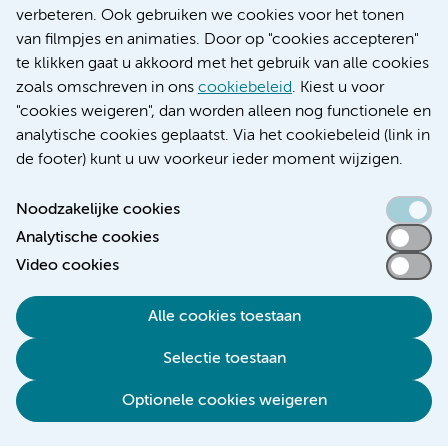
Educatie locatie AMC
verbeteren. Ook gebruiken we cookies voor het tonen
Educatie locatie VUmc
van filmpjes en animaties. Door op "cookies accepteren"
te klikken gaat u akkoord met het gebruik van alle cookies
zoals omschreven in ons
cookiebeleid
. Kiest u voor
"cookies weigeren", dan worden alleen nog functionele en
Verwijzen & diagnostiek
analytische cookies geplaatst. Via het cookiebeleid (link in
de footer) kunt u uw voorkeur ieder moment wijzigen.
Noodzakelijke cookies
Analytische cookies
Toegankelijkheidsverklaring
Video cookies
Responsible disclosure
Algemene privacyverklaring
Alle cookies toestaan
Cookieverklaring
Selectie toestaan
Disclaimer
Colofon
Optionele cookies weigeren