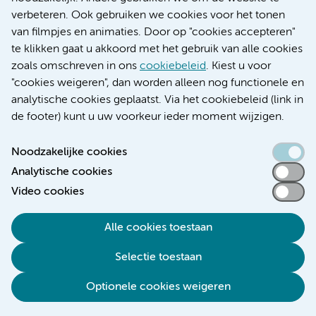
Educatie locatie AMC
verbeteren. Ook gebruiken we cookies voor het tonen
Educatie locatie VUmc
van filmpjes en animaties. Door op "cookies accepteren"
te klikken gaat u akkoord met het gebruik van alle cookies
zoals omschreven in ons
cookiebeleid
. Kiest u voor
"cookies weigeren", dan worden alleen nog functionele en
Verwijzen & diagnostiek
analytische cookies geplaatst. Via het cookiebeleid (link in
de footer) kunt u uw voorkeur ieder moment wijzigen.
Noodzakelijke cookies
Analytische cookies
Toegankelijkheidsverklaring
Video cookies
Responsible disclosure
Algemene privacyverklaring
Alle cookies toestaan
Cookieverklaring
Selectie toestaan
Disclaimer
Colofon
Optionele cookies weigeren