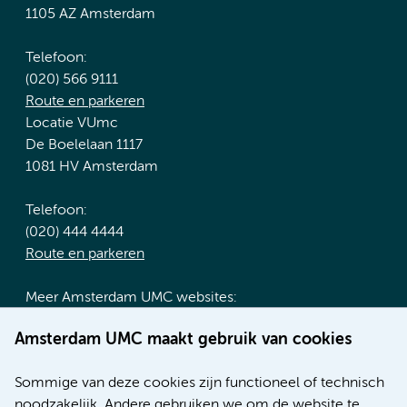
1105 AZ Amsterdam
Telefoon:
(020) 566 9111
Route en parkeren
Locatie VUmc
De Boelelaan 1117
1081 HV Amsterdam
Telefoon:
(020) 444 4444
Route en parkeren
Meer Amsterdam UMC websites:
Werken bij Amsterdam UMC
Amsterdam UMC maakt gebruik van cookies
Over Amsterdam UMC
Nieuws
Sommige van deze cookies zijn functioneel of technisch
Research
noodzakelijk. Andere gebruiken we om de website te