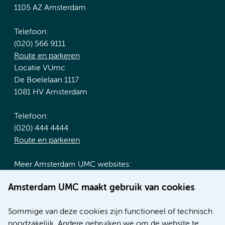
1105 AZ Amsterdam
Telefoon:
(020) 566 9111
Route en parkeren
Locatie VUmc
De Boelelaan 1117
1081 HV Amsterdam
Telefoon:
(020) 444 4444
Route en parkeren
Meer Amsterdam UMC websites:
Werken bij Amsterdam UMC
Amsterdam UMC maakt gebruik van cookies
Over Amsterdam UMC
Nieuws
Sommige van deze cookies zijn functioneel of technisch
Research
noodzakelijk. Andere gebruiken we om de website te