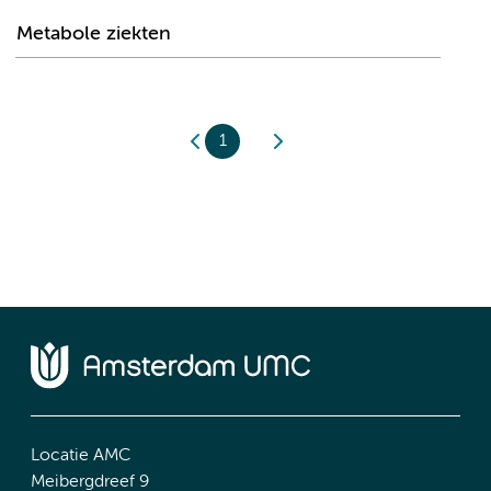
Metabole ziekten
1
Locatie AMC
Meibergdreef 9