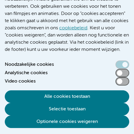
Educatie locatie AMC
verbeteren. Ook gebruiken we cookies voor het tonen
Educatie locatie VUmc
van filmpjes en animaties. Door op "cookies accepteren"
te klikken gaat u akkoord met het gebruik van alle cookies
zoals omschreven in ons
cookiebeleid
. Kiest u voor
"cookies weigeren", dan worden alleen nog functionele en
Verwijzen & diagnostiek
analytische cookies geplaatst. Via het cookiebeleid (link in
de footer) kunt u uw voorkeur ieder moment wijzigen.
Noodzakelijke cookies
Analytische cookies
Toegankelijkheidsverklaring
Video cookies
Responsible disclosure
Algemene privacyverklaring
Alle cookies toestaan
Cookieverklaring
Selectie toestaan
Disclaimer
Colofon
Optionele cookies weigeren