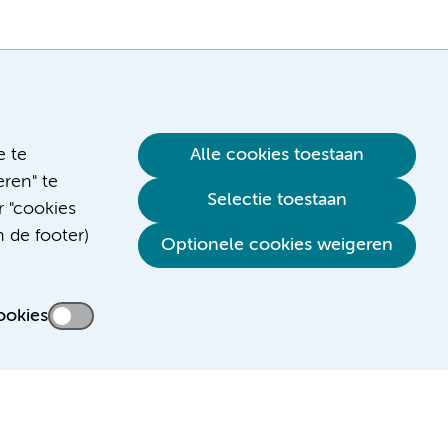
e te
Alle cookies toestaan
ren" te
Selectie toestaan
r "cookies
n de footer)
Verwijzen & diagnostiek
Optionele cookies weigeren
ookies