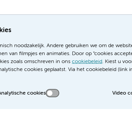
kies
nisch noodzakelijk. Andere gebruiken we om de websit
en van filmpjes en animaties. Door op "cookies accepte
ookies zoals omschreven in ons
cookiebeleid
. Kiest u voo
Meer Amsterdam UMC websites:
lytische cookies geplaatst. Via het cookiebeleid (link i
Werken bij Amsterdam UMC
Over Amsterdam UMC
Nieuws
Analytische cookies
Video c
Research
Educatie locatie AMC
Educatie locatie VUmc