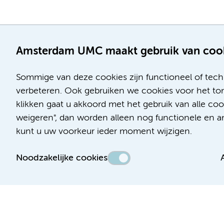
Amsterdam UMC maakt gebruik van coo
Sommige van deze cookies zijn functioneel of tech
verbeteren. Ook gebruiken we cookies voor het ton
klikken gaat u akkoord met het gebruik van alle c
Locatie AMC
Locatie VUmc
weigeren", dan worden alleen nog functionele en ana
Meibergdreef 9
De Boelelaan 1117
kunt u uw voorkeur ieder moment wijzigen.
1105 AZ Amsterdam
1081 HV Amsterdam
Noodzakelijke cookies
Telefoon:
Telefoon:
(020) 566 9111
(020) 444 4444
Route en parkeren
Route en parkeren