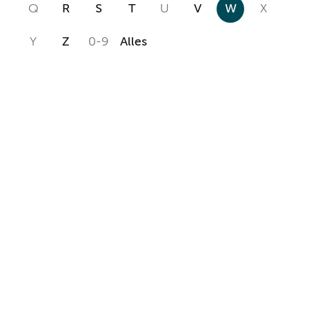
Q
R
S
T
U
V
W
X
Y
Z
0-9
Alles