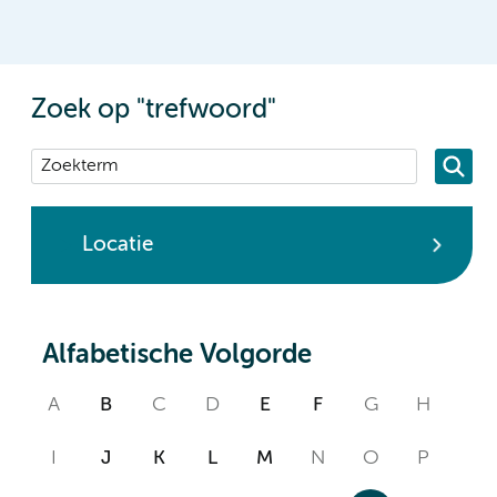
Zoek op "trefwoord"
Locatie
Alfabetische Volgorde
A
B
C
D
E
F
G
H
I
J
K
L
M
N
O
P