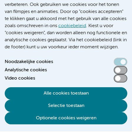
Educatie locatie AMC
verbeteren. Ook gebruiken we cookies voor het tonen
Educatie locatie VUmc
van filmpjes en animaties. Door op "cookies accepteren"
te klikken gaat u akkoord met het gebruik van alle cookies
zoals omschreven in ons
cookiebeleid
. Kiest u voor
"cookies weigeren", dan worden alleen nog functionele en
Verwijzen & diagnostiek
analytische cookies geplaatst. Via het cookiebeleid (link in
de footer) kunt u uw voorkeur ieder moment wijzigen.
Noodzakelijke cookies
Analytische cookies
Toegankelijkheidsverklaring
Video cookies
Responsible disclosure
Algemene privacyverklaring
Alle cookies toestaan
Cookieverklaring
Selectie toestaan
Disclaimer
Colofon
Optionele cookies weigeren