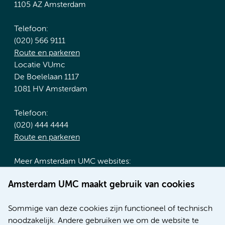
1105 AZ Amsterdam
Telefoon:
(020) 566 9111
Route en parkeren
Locatie VUmc
De Boelelaan 1117
1081 HV Amsterdam
Telefoon:
(020) 444 4444
Route en parkeren
Meer Amsterdam UMC websites:
Werken bij Amsterdam UMC
Amsterdam UMC maakt gebruik van cookies
Over Amsterdam UMC
Nieuws
Sommige van deze cookies zijn functioneel of technisch
Research
noodzakelijk. Andere gebruiken we om de website te