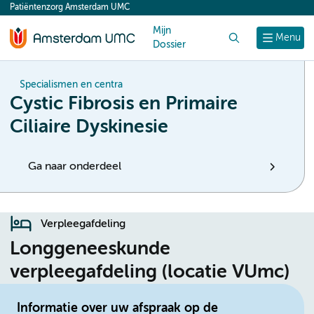
Patiëntenzorg Amsterdam UMC
content
Mijn
Zoek
Menu
Dossier
Specialismen en centra
Cystic Fibrosis en Primaire
Ciliaire Dyskinesie
Ga naar onderdeel
Verpleegafdeling
Longgeneeskunde
verpleegafdeling (locatie VUmc)
Informatie over uw afspraak op de