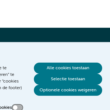
Verwijzen & diagnostiek
e te
Alle cookies toestaan
ren" te
Selectie toestaan
r "cookies
n de footer)
Optionele cookies weigeren
ookies