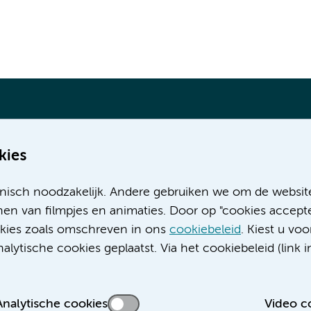
kies
Meer Amsterdam UMC websites:
nisch noodzakelijk. Andere gebruiken we om de websit
Werken bij Amsterdam UMC
en van filmpjes en animaties. Door op "cookies accepte
Over Amsterdam UMC
ookies zoals omschreven in ons
cookiebeleid
. Kiest u voo
Nieuws
lytische cookies geplaatst. Via het cookiebeleid (link i
Research
Educatie locatie AMC
Educatie locatie VUmc
Analytische cookies
Video c