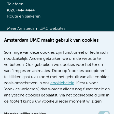
Telefoon:
(020) 444 4444
Route en parkeren
Meer Amsterdam UMC websites:
Werken bij Amsterdam UMC
Amsterdam UMC maakt gebruik van cookies
Over Amsterdam UMC
Nieuws
Sommige van deze cookies zijn functioneel of technisch
Research
noodzakelijk. Andere gebruiken we om de website te
Educatie locatie AMC
verbeteren. Ook gebruiken we cookies voor het tonen
Educatie locatie VUmc
van filmpjes en animaties. Door op "cookies accepteren"
te klikken gaat u akkoord met het gebruik van alle cookies
zoals omschreven in ons
cookiebeleid
. Kiest u voor
"cookies weigeren", dan worden alleen nog functionele en
Verwijzen & diagnostiek
analytische cookies geplaatst. Via het cookiebeleid (link in
de footer) kunt u uw voorkeur ieder moment wijzigen.