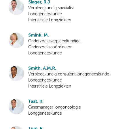
Slager, R.J
Verpleegkundig specialist
Longgeneeskunde
Interstitiele Longziekten
Smink, M.
Onderzoeksverpleegkundige,
Onderzoekscoördinator
Longgeneeskunde
Smith, A.M.R.
Verpleegkundig consulent longgeneeskunde
Longgeneeskunde
Interstitiele Longziekten
Taat, K.
Casemanager longoncologie
Longgeneeskunde
Tijm, R.