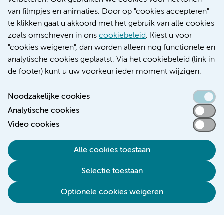
verbeteren. Ook gebruiken we cookies voor het tonen
Educatie locatie VUmc
van filmpjes en animaties. Door op "cookies accepteren"
te klikken gaat u akkoord met het gebruik van alle cookies
zoals omschreven in ons
cookiebeleid
. Kiest u voor
"cookies weigeren", dan worden alleen nog functionele en
Verwijzen & diagnostiek
analytische cookies geplaatst. Via het cookiebeleid (link in
de footer) kunt u uw voorkeur ieder moment wijzigen.
Noodzakelijke cookies
Analytische cookies
Toegankelijkheidsverklaring
Video cookies
Responsible disclosure
Algemene privacyverklaring
Alle cookies toestaan
Cookieverklaring
Selectie toestaan
Disclaimer
Colofon
Optionele cookies weigeren