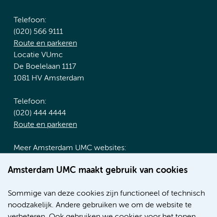
Telefoon:
(020) 566 9111
Route en parkeren
Locatie VUmc
De Boelelaan 1117
1081 HV Amsterdam
Telefoon:
(020) 444 4444
Route en parkeren
Meer Amsterdam UMC websites:
Werken bij Amsterdam UMC
Amsterdam UMC maakt gebruik van cookies
Over Amsterdam UMC
Nieuws
Sommige van deze cookies zijn functioneel of technisch
Research
noodzakelijk. Andere gebruiken we om de website te
Educatie locatie AMC