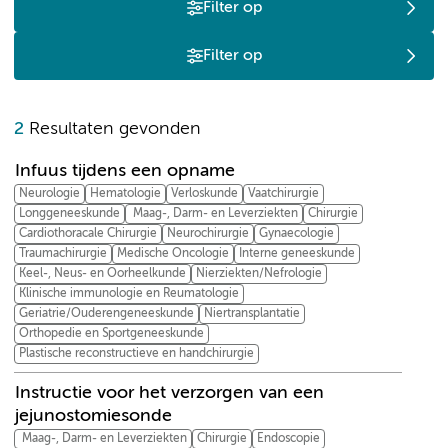
Filter op
Filter op
I
2
Resultaten gevonden
Infuus tijdens een opname
Neurologie
Hematologie
Verloskunde
Vaatchirurgie
Longgeneeskunde
Maag-, Darm- en Leverziekten
Chirurgie
Cardiothoracale Chirurgie
Neurochirurgie
Gynaecologie
Traumachirurgie
Medische Oncologie
Interne geneeskunde
Keel-, Neus- en Oorheelkunde
Nierziekten/Nefrologie
Klinische immunologie en Reumatologie
Geriatrie/Ouderengeneeskunde
Niertransplantatie
Orthopedie en Sportgeneeskunde
Plastische reconstructieve en handchirurgie
Instructie voor het verzorgen van een
jejunostomiesonde
Maag-, Darm- en Leverziekten
Chirurgie
Endoscopie