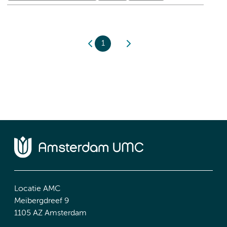
1
Locatie AMC
Meibergdreef 9
1105 AZ Amsterdam