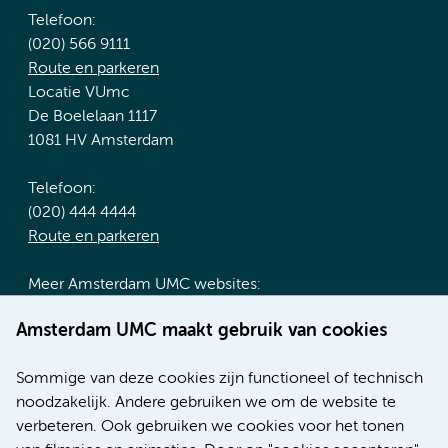
Telefoon:
(020) 566 9111
Route en parkeren
Locatie VUmc
De Boelelaan 1117
1081 HV Amsterdam
Telefoon:
(020) 444 4444
Route en parkeren
Meer Amsterdam UMC websites:
Werken bij Amsterdam UMC
Amsterdam UMC maakt gebruik van cookies
Over Amsterdam UMC
Nieuws
Sommige van deze cookies zijn functioneel of technisch
Research
noodzakelijk. Andere gebruiken we om de website te
Educatie locatie AMC
verbeteren. Ook gebruiken we cookies voor het tonen
Educatie locatie VUmc