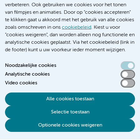
Educatie locatie AMC
verbeteren. Ook gebruiken we cookies voor het tonen
Educatie locatie VUmc
van filmpjes en animaties. Door op "cookies accepteren"
te klikken gaat u akkoord met het gebruik van alle cookies
zoals omschreven in ons
cookiebeleid
. Kiest u voor
"cookies weigeren", dan worden alleen nog functionele en
Verwijzen & diagnostiek
analytische cookies geplaatst. Via het cookiebeleid (link in
de footer) kunt u uw voorkeur ieder moment wijzigen.
Noodzakelijke cookies
Analytische cookies
Toegankelijkheidsverklaring
Video cookies
Responsible disclosure
Algemene privacyverklaring
Alle cookies toestaan
Cookieverklaring
Selectie toestaan
Disclaimer
Colofon
Optionele cookies weigeren