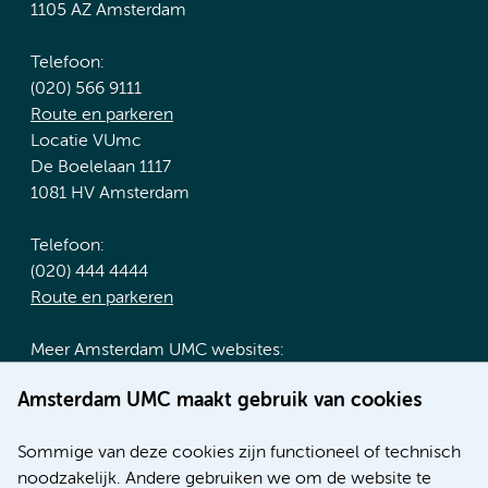
1105 AZ Amsterdam
Telefoon:
(020) 566 9111
Route en parkeren
Locatie VUmc
De Boelelaan 1117
1081 HV Amsterdam
Telefoon:
(020) 444 4444
Route en parkeren
Meer Amsterdam UMC websites:
Werken bij Amsterdam UMC
Amsterdam UMC maakt gebruik van cookies
Over Amsterdam UMC
Nieuws
Sommige van deze cookies zijn functioneel of technisch
Research
noodzakelijk. Andere gebruiken we om de website te