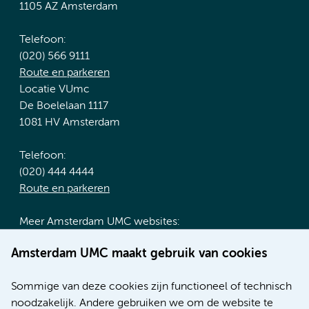
1105 AZ Amsterdam
Telefoon:
(020) 566 9111
Route en parkeren
Locatie VUmc
De Boelelaan 1117
1081 HV Amsterdam
Telefoon:
(020) 444 4444
Route en parkeren
Meer Amsterdam UMC websites:
Werken bij Amsterdam UMC
Amsterdam UMC maakt gebruik van cookies
Over Amsterdam UMC
Nieuws
Sommige van deze cookies zijn functioneel of technisch
Research
noodzakelijk. Andere gebruiken we om de website te