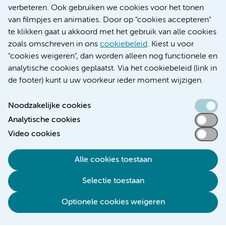
Educatie locatie AMC
verbeteren. Ook gebruiken we cookies voor het tonen
Educatie locatie VUmc
van filmpjes en animaties. Door op "cookies accepteren"
te klikken gaat u akkoord met het gebruik van alle cookies
zoals omschreven in ons
cookiebeleid
. Kiest u voor
"cookies weigeren", dan worden alleen nog functionele en
Verwijzen & diagnostiek
analytische cookies geplaatst. Via het cookiebeleid (link in
de footer) kunt u uw voorkeur ieder moment wijzigen.
Noodzakelijke cookies
Analytische cookies
Toegankelijkheidsverklaring
Video cookies
Responsible disclosure
Algemene privacyverklaring
Alle cookies toestaan
Cookieverklaring
Selectie toestaan
Disclaimer
Colofon
Optionele cookies weigeren