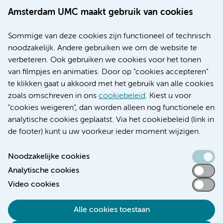
Werken bij Amsterdam UMC
Amsterdam UMC maakt gebruik van cookies
Over Amsterdam UMC
Nieuws
Sommige van deze cookies zijn functioneel of technisch
Research
noodzakelijk. Andere gebruiken we om de website te
Educatie locatie AMC
verbeteren. Ook gebruiken we cookies voor het tonen
Educatie locatie VUmc
van filmpjes en animaties. Door op "cookies accepteren"
te klikken gaat u akkoord met het gebruik van alle cookies
zoals omschreven in ons
cookiebeleid
. Kiest u voor
"cookies weigeren", dan worden alleen nog functionele en
Verwijzen & diagnostiek
analytische cookies geplaatst. Via het cookiebeleid (link in
de footer) kunt u uw voorkeur ieder moment wijzigen.
Noodzakelijke cookies
Analytische cookies
Toegankelijkheidsverklaring
Video cookies
Responsible disclosure
Algemene privacyverklaring
Alle cookies toestaan
Cookieverklaring