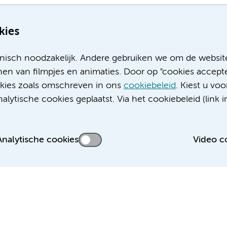
kies
nisch noodzakelijk. Andere gebruiken we om de websit
en van filmpjes en animaties. Door op "cookies accepte
ookies zoals omschreven in ons
cookiebeleid
. Kiest u voo
Meer Amsterdam UMC websites:
lytische cookies geplaatst. Via het cookiebeleid (link i
Werken bij Amsterdam UMC
Over Amsterdam UMC
Nieuws
Analytische cookies
Video c
Research
Educatie locatie AMC
Educatie locatie VUmc
 privacyverklaring
Cookieverklaring
Disclaimer
Colofon