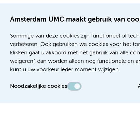
Amsterdam UMC maakt gebruik van coo
Sommige van deze cookies zijn functioneel of tech
verbeteren. Ook gebruiken we cookies voor het ton
klikken gaat u akkoord met het gebruik van alle c
Locatie AMC
Locatie VUmc
weigeren", dan worden alleen nog functionele en ana
Meibergdreef 9
De Boelelaan 1117
kunt u uw voorkeur ieder moment wijzigen.
1105 AZ Amsterdam
1081 HV Amsterdam
Noodzakelijke cookies
Telefoon:
Telefoon:
(020) 566 9111
(020) 444 4444
Route en parkeren
Route en parkeren
Toegankelijkheidsverklaring
Responsible disclosure
Algemene