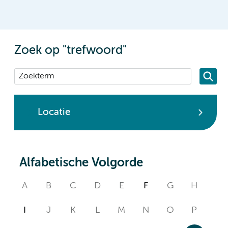
Zoek op "trefwoord"
Locatie
Alfabetische Volgorde
A
B
C
D
E
F
G
H
I
J
K
L
M
N
O
P