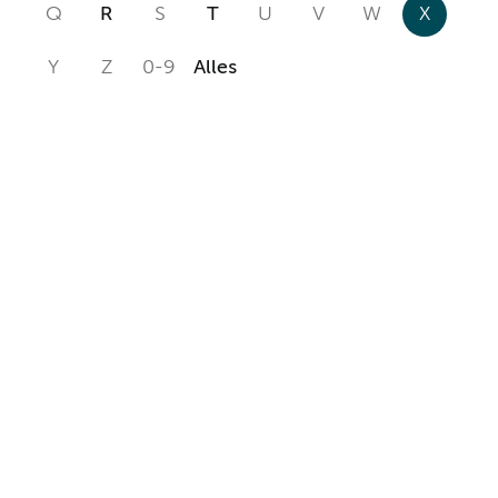
Q
R
S
T
U
V
W
X
Y
Z
0-9
Alles