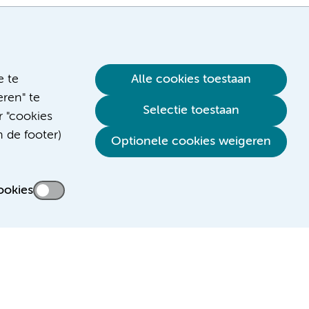
e te
Alle cookies toestaan
ren" te
Selectie toestaan
r "cookies
n de footer)
Verwijzen & diagnostiek
Optionele cookies weigeren
ookies