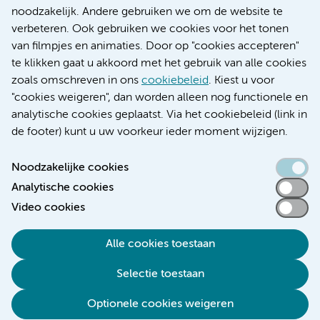
Research
noodzakelijk. Andere gebruiken we om de website te
Educatie locatie AMC
verbeteren. Ook gebruiken we cookies voor het tonen
Educatie locatie VUmc
van filmpjes en animaties. Door op "cookies accepteren"
te klikken gaat u akkoord met het gebruik van alle cookies
zoals omschreven in ons
cookiebeleid
. Kiest u voor
"cookies weigeren", dan worden alleen nog functionele en
Verwijzen & diagnostiek
analytische cookies geplaatst. Via het cookiebeleid (link in
de footer) kunt u uw voorkeur ieder moment wijzigen.
Noodzakelijke cookies
Analytische cookies
Toegankelijkheidsverklaring
Video cookies
Responsible disclosure
Algemene privacyverklaring
Alle cookies toestaan
Cookieverklaring
Selectie toestaan
Disclaimer
Colofon
Optionele cookies weigeren