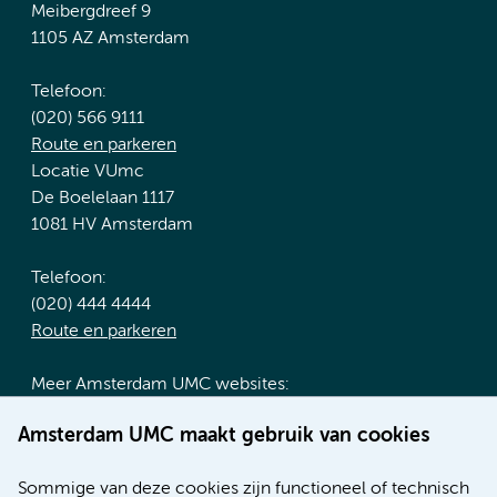
Meibergdreef 9
1105 AZ Amsterdam
Telefoon:
(020) 566 9111
Route en parkeren
Locatie VUmc
De Boelelaan 1117
1081 HV Amsterdam
Telefoon:
(020) 444 4444
Route en parkeren
Meer Amsterdam UMC websites:
Werken bij Amsterdam UMC
Amsterdam UMC maakt gebruik van cookies
Over Amsterdam UMC
Nieuws
Sommige van deze cookies zijn functioneel of technisch