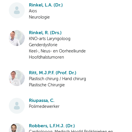
Rinkel, L.A. (Dr.)
Aios
Neurologie
Rinkel, R. (Drs.)
KNO-arts Laryngoloog
Genderdysforie
Keel-, Neus- en Oorheelkunde
Hoofdhalstumoren
Ritt, M.J.P.F. (Prof. Dr.)
Plastisch chirurg / Hand chirurg
Plastische Chirurgie
Riupassa, C.
Polimedewerker
Robbers, L.F.H.J. (Dr.)
Cardiolooog, Medisch Hoofd Poliklinieken en