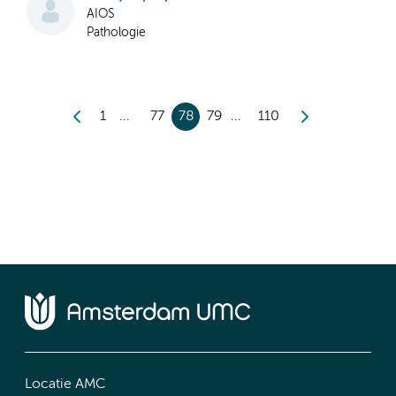
AIOS
Pathologie
1
77
78
79
110
Locatie AMC