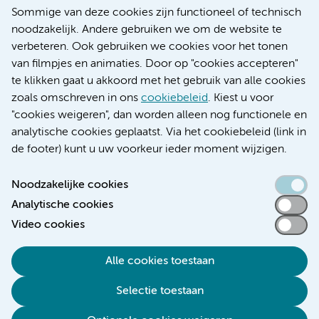
Nieuws
Sommige van deze cookies zijn functioneel of technisch
Research
noodzakelijk. Andere gebruiken we om de website te
Educatie locatie AMC
verbeteren. Ook gebruiken we cookies voor het tonen
Educatie locatie VUmc
van filmpjes en animaties. Door op "cookies accepteren"
te klikken gaat u akkoord met het gebruik van alle cookies
zoals omschreven in ons
cookiebeleid
. Kiest u voor
"cookies weigeren", dan worden alleen nog functionele en
Verwijzen & diagnostiek
analytische cookies geplaatst. Via het cookiebeleid (link in
de footer) kunt u uw voorkeur ieder moment wijzigen.
Noodzakelijke cookies
Analytische cookies
Toegankelijkheidsverklaring
Video cookies
Responsible disclosure
Algemene privacyverklaring
Alle cookies toestaan
Cookieverklaring
Selectie toestaan
Disclaimer
Colofon