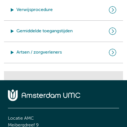
Verwijsprocedure
Gemiddelde toegangstijden
Artsen / zorgverleners
Locatie AMC
Meibergdreef 9