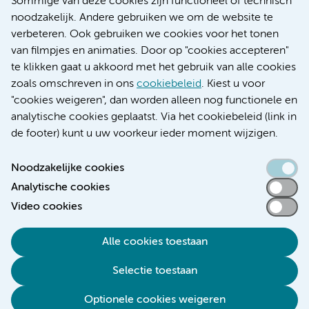
Sommige van deze cookies zijn functioneel of technisch
Educatie locatie AMC
noodzakelijk. Andere gebruiken we om de website te
Educatie locatie VUmc
verbeteren. Ook gebruiken we cookies voor het tonen
van filmpjes en animaties. Door op "cookies accepteren"
te klikken gaat u akkoord met het gebruik van alle cookies
zoals omschreven in ons
cookiebeleid
. Kiest u voor
Verwijzen & diagnostiek
"cookies weigeren", dan worden alleen nog functionele en
analytische cookies geplaatst. Via het cookiebeleid (link in
de footer) kunt u uw voorkeur ieder moment wijzigen.
Noodzakelijke cookies
Toegankelijkheidsverklaring
Analytische cookies
Responsible disclosure
Video cookies
Algemene privacyverklaring
Cookieverklaring
Alle cookies toestaan
Disclaimer
Selectie toestaan
Colofon
Optionele cookies weigeren