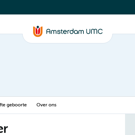
fte geboorte
Over ons
er