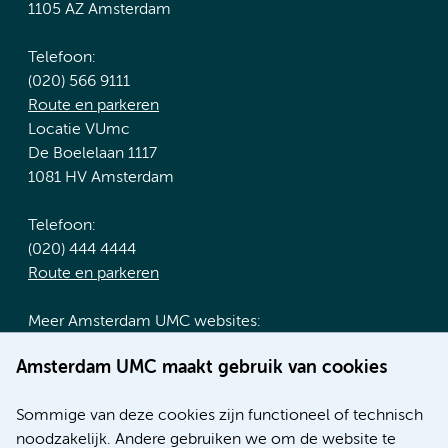
1105 AZ Amsterdam
Telefoon:
(020) 566 9111
Route en parkeren
Locatie VUmc
De Boelelaan 1117
1081 HV Amsterdam
Telefoon:
(020) 444 4444
Route en parkeren
Meer Amsterdam UMC websites:
Werken bij Amsterdam UMC
Amsterdam UMC maakt gebruik van cookies
Over Amsterdam UMC
Nieuws
Sommige van deze cookies zijn functioneel of technisch
Research
noodzakelijk. Andere gebruiken we om de website te