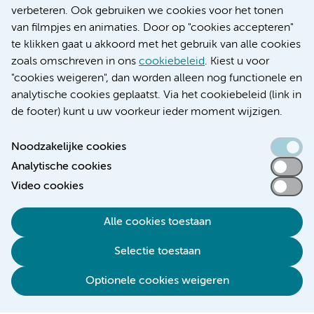
Educatie locatie AMC
verbeteren. Ook gebruiken we cookies voor het tonen
Educatie locatie VUmc
van filmpjes en animaties. Door op "cookies accepteren"
te klikken gaat u akkoord met het gebruik van alle cookies
zoals omschreven in ons
cookiebeleid
. Kiest u voor
"cookies weigeren", dan worden alleen nog functionele en
Verwijzen & diagnostiek
analytische cookies geplaatst. Via het cookiebeleid (link in
de footer) kunt u uw voorkeur ieder moment wijzigen.
Noodzakelijke cookies
Analytische cookies
Toegankelijkheidsverklaring
Video cookies
Responsible disclosure
Algemene privacyverklaring
Alle cookies toestaan
Cookieverklaring
Selectie toestaan
Disclaimer
Colofon
Optionele cookies weigeren