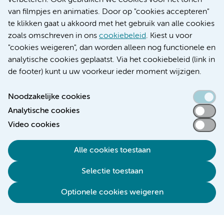
verbeteren. Ook gebruiken we cookies voor het tonen
Educatie locatie VUmc
van filmpjes en animaties. Door op "cookies accepteren"
te klikken gaat u akkoord met het gebruik van alle cookies
zoals omschreven in ons
cookiebeleid
. Kiest u voor
"cookies weigeren", dan worden alleen nog functionele en
Verwijzen & diagnostiek
analytische cookies geplaatst. Via het cookiebeleid (link in
de footer) kunt u uw voorkeur ieder moment wijzigen.
Noodzakelijke cookies
Analytische cookies
Toegankelijkheidsverklaring
Video cookies
Responsible disclosure
Algemene privacyverklaring
Alle cookies toestaan
Cookieverklaring
Selectie toestaan
Disclaimer
Colofon
Optionele cookies weigeren