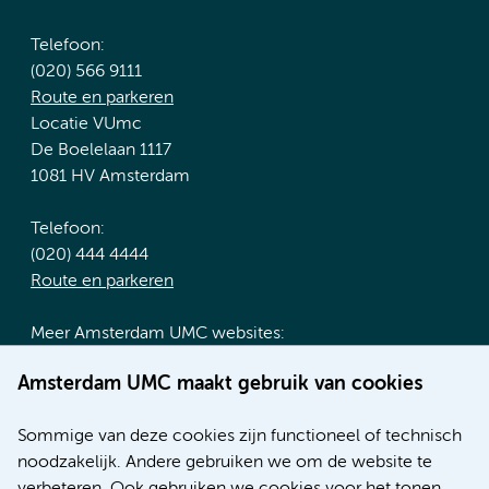
Telefoon:
(020) 566 9111
Route en parkeren
Locatie VUmc
De Boelelaan 1117
1081 HV Amsterdam
Telefoon:
(020) 444 4444
Route en parkeren
Meer Amsterdam UMC websites:
Werken bij Amsterdam UMC
Amsterdam UMC maakt gebruik van cookies
Over Amsterdam UMC
Nieuws
Sommige van deze cookies zijn functioneel of technisch
Research
noodzakelijk. Andere gebruiken we om de website te
Educatie locatie AMC