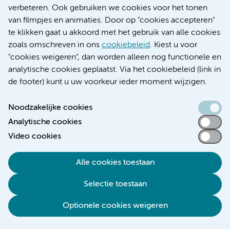
Educatie locatie AMC
verbeteren. Ook gebruiken we cookies voor het tonen
Educatie locatie VUmc
van filmpjes en animaties. Door op "cookies accepteren"
te klikken gaat u akkoord met het gebruik van alle cookies
zoals omschreven in ons
cookiebeleid
. Kiest u voor
"cookies weigeren", dan worden alleen nog functionele en
Verwijzen & diagnostiek
analytische cookies geplaatst. Via het cookiebeleid (link in
de footer) kunt u uw voorkeur ieder moment wijzigen.
Noodzakelijke cookies
Analytische cookies
Toegankelijkheidsverklaring
Video cookies
Responsible disclosure
Algemene privacyverklaring
Alle cookies toestaan
Cookieverklaring
Selectie toestaan
Disclaimer
Colofon
Optionele cookies weigeren