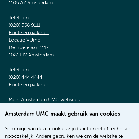
1105 AZ Amsterdam
Telefoon:
(020) 566 9111
Route en parkeren
Locatie VUmc
De Boelelaan 1117
1081 HV Amsterdam
Telefoon:
(020) 444 4444
Route en parkeren
Meer Amsterdam UMC websites:
Werken bij Amsterdam UMC
Amsterdam UMC maakt gebruik van cookies
Over Amsterdam UMC
Nieuws
Sommige van deze cookies zijn functioneel of technisch
Research
noodzakelijk. Andere gebruiken we om de website te