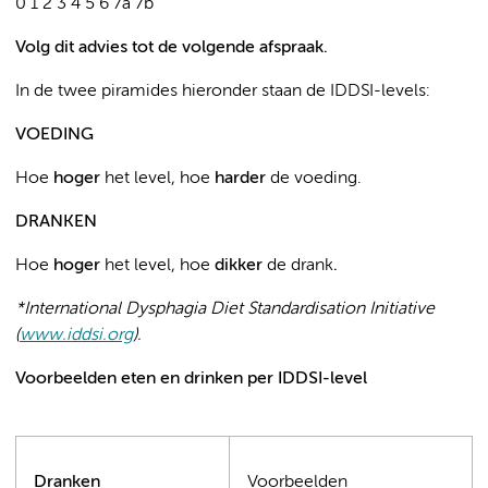
0 1 2 3 4 5 6 7a 7b
Volg dit advies tot de volgende afspraak.
In de twee piramides hieronder staan de IDDSI-levels:
VOEDING
Hoe
hoger
het level, hoe
harder
de voeding.
DRANKEN
Hoe
hoger
het level, hoe
dikker
de drank
.
*International Dysphagia Diet Standardisation Initiative
(
www.iddsi.org
).
Voorbeelden eten en drinken per IDDSI-level
Dranken
Voorbeelden