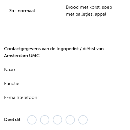
Brood met korst, soep
7b - normaal
met balletjes, appel
Contactgegevens van de logopedist / diëtist van
Amsterdam UMC
Naam : .........................................................................
Functie : .........................................................................
E-mail/telefoon : ........................................................................
Deel dit