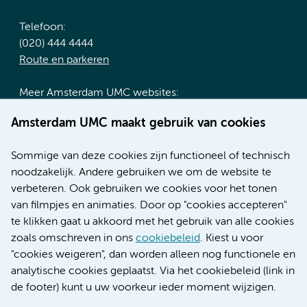
Telefoon:
(020) 444 4444
Route en parkeren
Meer Amsterdam UMC websites:
Werken bij Amsterdam UMC
Amsterdam UMC maakt gebruik van cookies
Over Amsterdam UMC
Nieuws
Sommige van deze cookies zijn functioneel of technisch
Research
noodzakelijk. Andere gebruiken we om de website te
Educatie locatie AMC
verbeteren. Ook gebruiken we cookies voor het tonen
Educatie locatie VUmc
van filmpjes en animaties. Door op "cookies accepteren"
te klikken gaat u akkoord met het gebruik van alle cookies
zoals omschreven in ons
cookiebeleid
. Kiest u voor
"cookies weigeren", dan worden alleen nog functionele en
Verwijzen & diagnostiek
analytische cookies geplaatst. Via het cookiebeleid (link in
de footer) kunt u uw voorkeur ieder moment wijzigen.