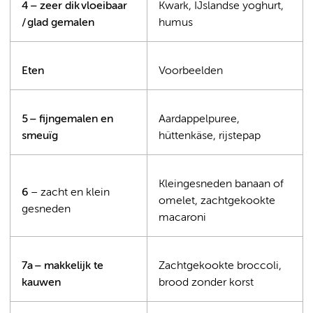
4 – zeer dik vloeibaar
Kwark, IJslandse yoghurt,
/ glad gemalen
humus
Eten
Voorbeelden
5 – fijngemalen en
Aardappelpuree,
smeuïg
hüttenkäse, rijstepap
Kleingesneden banaan of
6
– zacht en klein
omelet, zachtgekookte
gesneden
macaroni
7a – makkelijk te
Zachtgekookte broccoli,
kauwen
brood zonder korst