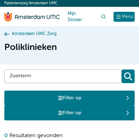
Patiëntenzorg Amsterdam UMC
content
Mijn
Zoek
Menu
Dossier
Amsterdam UMC Zorg
Poliklinieken
Filter op
Filter op
0
Resultaten gevonden