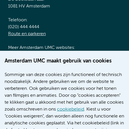
1081 HV Amsterdam
Telefoon:
(020) 444 4444
Route en parkeren
Meer Amsterdam UMC websites:
Werken bij Amsterdam UMC
Amsterdam UMC maakt gebruik van cookies
Over Amsterdam UMC
Nieuws
Sommige van deze cookies zijn functioneel of technisch
Research
noodzakelijk. Andere gebruiken we om de website te
Educatie locatie AMC
verbeteren. Ook gebruiken we cookies voor het tonen
Educatie locatie VUmc
van filmpjes en animaties. Door op "cookies accepteren"
te klikken gaat u akkoord met het gebruik van alle cookies
zoals omschreven in ons
cookiebeleid
. Kiest u voor
"cookies weigeren", dan worden alleen nog functionele en
Verwijzen & diagnostiek
analytische cookies geplaatst. Via het cookiebeleid (link in