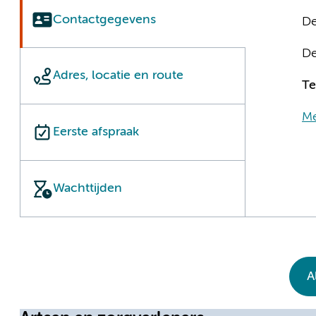
Contactgegevens
De
De
Adres, locatie en route
Te
Me
Eerste afspraak
Wachttijden
A