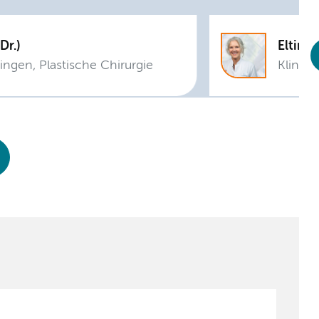
 Doesburg, M.H.M. (Dr.)
ingen, Plastische Chirurgie
Klinis