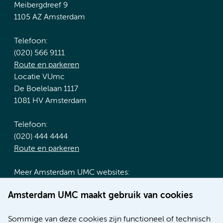
Meibergdreef 9
1105 AZ Amsterdam
Telefoon:
(020) 566 9111
Route en parkeren
Locatie VUmc
De Boelelaan 1117
1081 HV Amsterdam
Telefoon:
(020) 444 4444
Route en parkeren
Meer Amsterdam UMC websites:
Werken bij Amsterdam UMC
Amsterdam UMC maakt gebruik van cookies
Over Amsterdam UMC
Nieuws
Sommige van deze cookies zijn functioneel of technisch