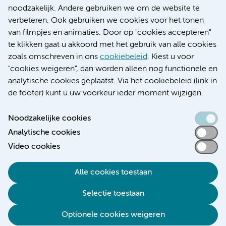
Research
noodzakelijk. Andere gebruiken we om de website te
Educatie locatie AMC
verbeteren. Ook gebruiken we cookies voor het tonen
Educatie locatie VUmc
van filmpjes en animaties. Door op "cookies accepteren"
te klikken gaat u akkoord met het gebruik van alle cookies
zoals omschreven in ons
cookiebeleid
. Kiest u voor
"cookies weigeren", dan worden alleen nog functionele en
Verwijzen & diagnostiek
analytische cookies geplaatst. Via het cookiebeleid (link in
de footer) kunt u uw voorkeur ieder moment wijzigen.
Noodzakelijke cookies
Analytische cookies
Toegankelijkheidsverklaring
Video cookies
Responsible disclosure
Algemene privacyverklaring
Alle cookies toestaan
Cookieverklaring
Selectie toestaan
Disclaimer
Colofon
Optionele cookies weigeren