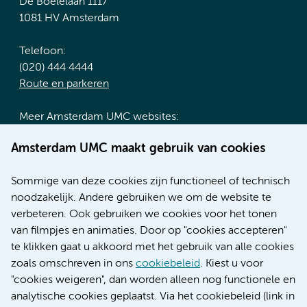
De Boelelaan 1117
1081 HV Amsterdam
Telefoon:
(020) 444 4444
Route en parkeren
Meer Amsterdam UMC websites:
Werken bij Amsterdam UMC
Amsterdam UMC maakt gebruik van cookies
Over Amsterdam UMC
Nieuws
Sommige van deze cookies zijn functioneel of technisch
Research
noodzakelijk. Andere gebruiken we om de website te
Educatie locatie AMC
verbeteren. Ook gebruiken we cookies voor het tonen
Educatie locatie VUmc
van filmpjes en animaties. Door op "cookies accepteren"
te klikken gaat u akkoord met het gebruik van alle cookies
zoals omschreven in ons
cookiebeleid
. Kiest u voor
"cookies weigeren", dan worden alleen nog functionele en
Verwijzen & diagnostiek
analytische cookies geplaatst. Via het cookiebeleid (link in