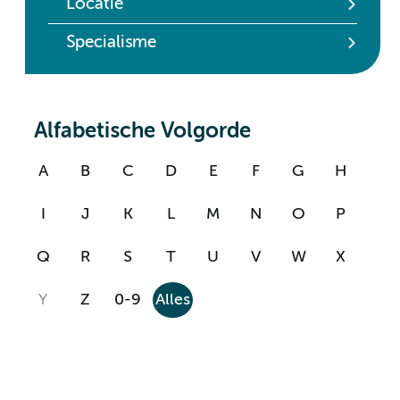
Locatie
Specialisme
Alfabetische Volgorde
A
B
C
D
E
F
G
H
I
J
K
L
M
N
O
P
Q
R
S
T
U
V
W
X
Y
Z
0-9
Alles