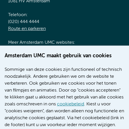
1081 HV Amsterdam
Telefoon:
(020) 444 4444
Route en parkeren
Meer Amsterdam UMC websites:
Werken bij Amsterdam UMC
Amsterdam UMC maakt gebruik van cookies
Over Amsterdam UMC
Nieuws
Sommige van deze cookies zijn functioneel of technisch
Research
noodzakelijk. Andere gebruiken we om de website te
Educatie locatie AMC
verbeteren. Ook gebruiken we cookies voor het tonen
Educatie locatie VUmc
van filmpjes en animaties. Door op "cookies accepteren"
te klikken gaat u akkoord met het gebruik van alle cookies
zoals omschreven in ons
cookiebeleid
. Kiest u voor
"cookies weigeren", dan worden alleen nog functionele en
Verwijzen & diagnostiek
analytische cookies geplaatst. Via het cookiebeleid (link in
de footer) kunt u uw voorkeur ieder moment wijzigen.