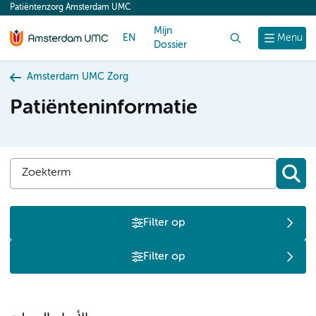
Patiëntenzorg Amsterdam UMC
content
Mijn
EN
Zoek
Menu
Dossier
Amsterdam UMC Zorg
Patiënteninformatie
Filter op
Filter op
0-
Z
9